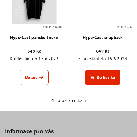
KÓD:
34/XL
KÓD:
64
Hype-Cast pánské tričko
Hype-Cast snapback
549 Kč
649 Kč
K odeslání do 15.6.2023
K odeslání do 15.6.2023
Detail
Do košíku
4
položek celkem
O
v
Z
l
á
á
p
Informace pro vás
d