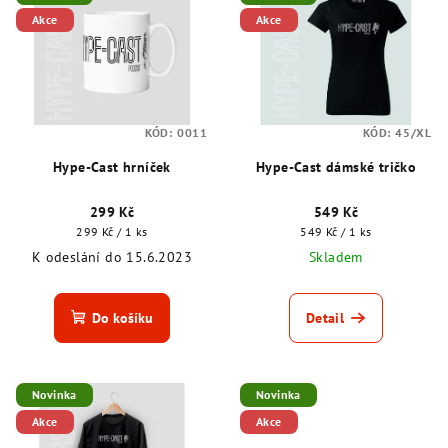
ý
r
Akce
Akce
p
o
i
d
s
u
p
k
KÓD:
0011
KÓD:
45/XL
r
t
o
Hype-Cast hrníček
Hype-Cast dámské tričko
ů
d
299 Kč
549 Kč
u
Měrná
Měrná
299 Kč / 1 ks
549 Kč / 1 ks
k
cena:
cena:
K odeslání do 15.6.2023
Skladem
t
ů
Do košíku
Detail
Novinka
Novinka
Akce
Akce