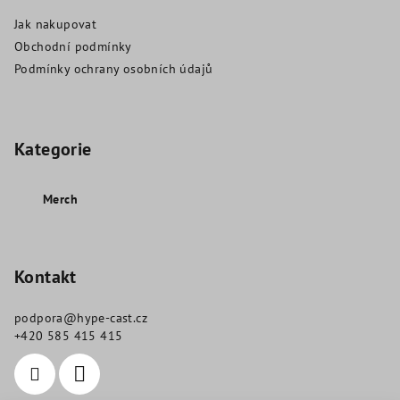
a
a
c
Jak nakupovat
t
í
Obchodní podmínky
í
p
Podmínky ochrany osobních údajů
r
v
k
y
Kategorie
v
ý
Merch
p
i
s
u
Kontakt
podpora
@
hype-cast.cz
+420 585 415 415