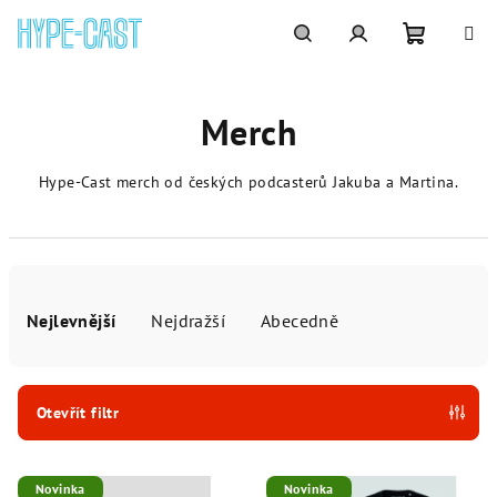
Přejít
na
obsah
Nákupní
Hledat
Přihlášení
Merch
košík
Hype-Cast merch od českých podcasterů Jakuba a Martina.
Ř
a
Nejlevnější
Nejdražší
Abecedně
z
e
n
Otevřít filtr
í
V
p
Novinka
Novinka