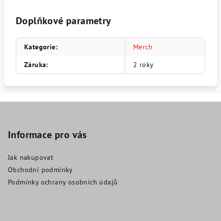
Doplňkové parametry
Kategorie
:
Merch
Záruka
:
2 roky
Z
á
p
Informace pro vás
a
Jak nakupovat
t
Obchodní podmínky
í
Podmínky ochrany osobních údajů